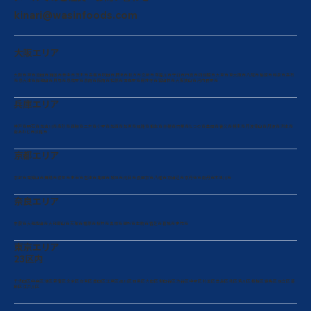
kinari@wasinfoods.com
大阪エリア
大阪市 堺市 池田市 箕面市 豊中市 茨木市 高槻市 吹田市 摂津市 枚方市 交野市 寝屋川市 守口市 門真市 四條畷市 大東市 東大阪市 八尾市 柏原市 和泉市 高石
市 泉大津市 岸和田市 貝塚市 泉佐野市 泉南市 阪南市 松原市 羽曳野市 藤井寺市 富田林市 大阪狭山市 河内長野市
兵庫エリア
神戸市 明石市 加古川市 高砂市 西脇市 三木市 小野市 加西市 加東市 姫路市 相生市 赤穂市 宍粟市たつの市 豊岡市 養父市 朝来市 丹波篠山市 丹波市 洲本市
南あわじ市淡路市
京都エリア
京都市 福知山市 舞鶴市 綾部市 宇治市 宮津市 亀岡市 城陽市 向日市 長岡京市 八幡市 京田辺市 京丹後市 南丹市木津川市
奈良エリア
奈良市 大和高田市 大和郡山市 天理市 橿原市 桜井市 五條市 御所市 生駒市 香芝市 葛城市 宇陀市
東京エリア
23区内
千代田区 中央区 港区 新宿区 文京区 台東区 墨田区 江東区 品川区 目黒区 大田区 世田谷区 渋谷区 中野区 杉並区 豊島区 北区 荒川区 板橋区 練馬区 足立区 葛
飾区 江戸川区